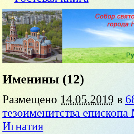
Именины (12)
Размещено
14.05.2019
в
6
тезоименитства епископа
Игнатия