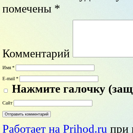
помечены
*
Комментарий
Имя
*
E-mail
*
Нажмите галочку (защ
Сайт
Работает на Prihod.ru
при 