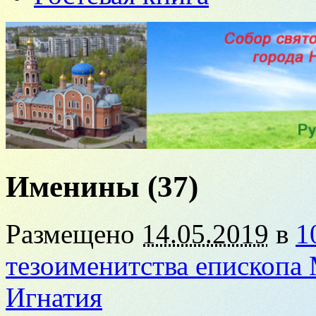
Именины (37)
Размещено
14.05.2019
в
1
тезоименитства епископа
Игнатия