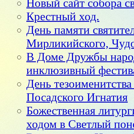
Новый сайт собора с
Крестный ход.
День памяти святите
Мирликийского, Чуд
В Доме Дружбы наро
инклюзивный фестива
День тезоименитства
Посадского Игнатия
Божественная литург
ходом в Светлый пон