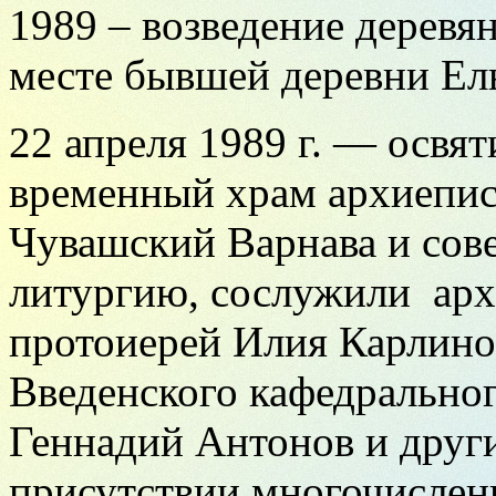
1989 – возведение деревя
месте бывшей деревни Ел
22 апреля 1989 г. — освя
временный храм архиепи
Чувашский Варнава и со
литургию, сослужили арх
протоиерей Илия Карлинов
Введенского кафедральног
Геннадий Антонов и друг
присутствии многочислен