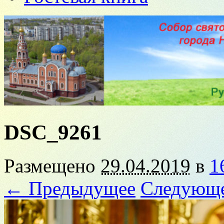
DSC_9261
Размещено
29.04.2019
в
1
← Предыдущее
Следующ