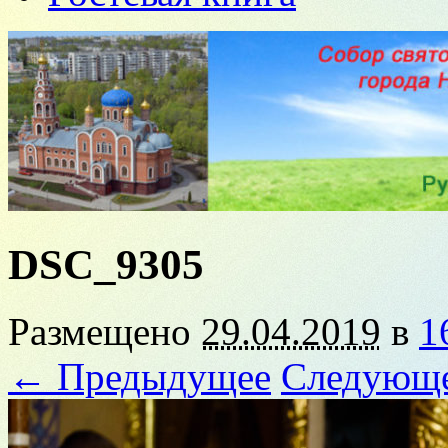
DSC_9305
Размещено
29.04.2019
в
1
← Предыдущее
Следующ